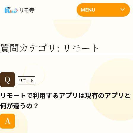
コ
ン
MENU
テ
ン
ツ
へ
ス
キ
質問カテゴリ:
リモート
ッ
プ
Q
リモート
リモートで利用するアプリは現有のアプリと
何が違うの？
A