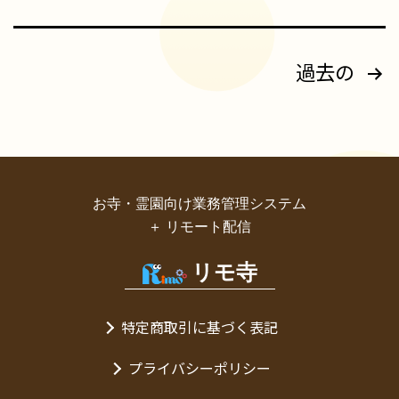
ご
挨
拶
投
過去の
稿
の
ペ
ー
お寺・霊園向け業務管理システム
ジ
＋ リモート配信
送
り
リモ寺
特定商取引に基づく表記
プライバシーポリシー