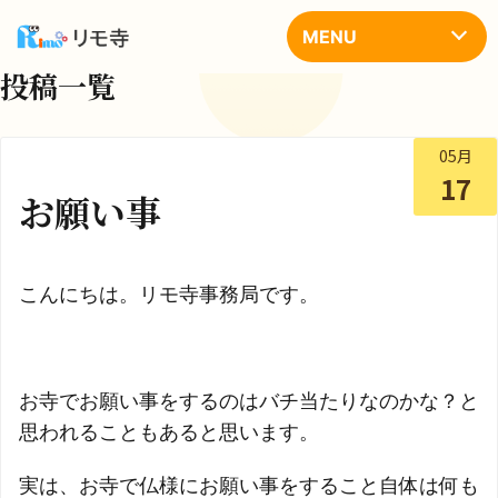
コ
ン
MENU
テ
ン
投稿一覧
ツ
へ
ス
キ
05月
ッ
17
プ
お願い事
こんにちは。リモ寺事務局です。
お寺でお願い事をするのはバチ当たりなのかな？と
思われることもあると思います。
実は、お寺で仏様にお願い事をすること自体は何も