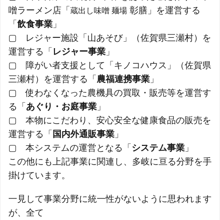
噌ラーメン店「
彰膳」を運営する
蔵出し味噌 麺場
「
飲食事業
」
▢ レジャー施設「山あそび」（佐賀県三瀬村）を
運営する「
レジャー事業
」
▢ 障がい者支援として「キノコハウス」（佐賀県
三瀬村）を運営する「
農福連携事業
」
▢ 使わなくなった農機具の買取・販売等を運営す
る「
あぐり・お庭事業
」
▢ 本物にこだわり、安心安全な健康食品の販売を
運営する「
国内外通販事業
」
▢ 本システムの運営となる「
システム事業
」
この他にも上記事業に関連し、多岐に亘る分野を手
掛けています。
一見して事業分野に統一性がないように思われます
が、全て