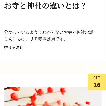
お寺と神社の違いとは？
分かっているようでわからないお寺と神社の話
こんにちは。リモ寺事務局です。
お
続きを読む
寺
と
神
社
01月
の
16
違
い
と