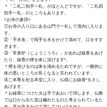
＊「二礼二拍手一礼」がほとんどですが、「二礼四
拍手一礼」のところもあります。
<お寺の参拝>
①お寺の入り口にある山門で一礼して境内に入りま
す。
②「手水舎」で両手を水をかけて清めて、口をすす
ぎます。
③「常香炉（じょうこうろ）」があれば線香をあげ
たり、線香の煙を体に浴びます*。
＊煙を浴びるのは体を清めるためですが、一般的に
体の悪いところが良くなると言われています。
④ご本尊を祀る本堂に入り、仏様にお線香*をさし
あげます。
＊お線香につけた火は手であおいで消します。仏教
では口から出た息は穢れたものと考えられているた
め、息を吹きかけて消してはいけません。