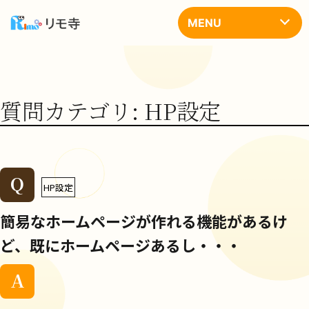
コ
ン
MENU
テ
ン
ツ
へ
ス
キ
質問カテゴリ:
HP設定
ッ
プ
Q
HP設定
簡易なホームページが作れる機能があるけ
ど、既にホームページあるし・・・
A