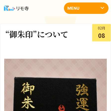
コ
ン
MENU
テ
ン
ツ
へ
02月
ス
“御朱印”について
キ
08
ッ
プ