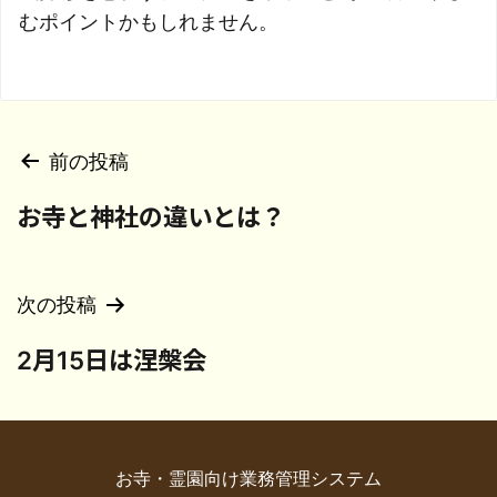
むポイントかもしれません。
投
前の投稿
稿
お寺と神社の違いとは？
ナ
ビ
ゲ
次の投稿
ー
2月15日は涅槃会
シ
ョ
ン
お寺・霊園向け業務管理システム