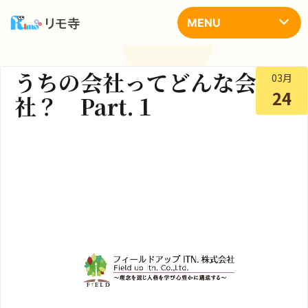
コ
ン
MENU
テ
ン
ツ
へ
うちの会社ってどんな会
03月
ス
キ
24
社？ Part.１
ッ
プ