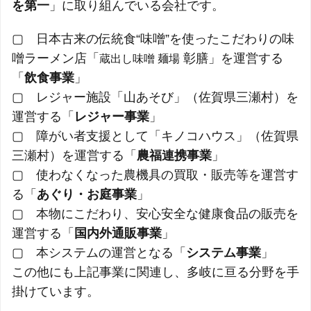
を第一
」に取り組んでいる会社です。
▢ 日本古来の伝統食“味噌”を使ったこだわりの味
噌ラーメン店「
彰膳」を運営する
蔵出し味噌 麺場
「
飲食事業
」
▢ レジャー施設「山あそび」（佐賀県三瀬村）を
運営する「
レジャー事業
」
▢ 障がい者支援として「キノコハウス」（佐賀県
三瀬村）を運営する「
農福連携事業
」
▢ 使わなくなった農機具の買取・販売等を運営す
る「
あぐり・お庭事業
」
▢ 本物にこだわり、安心安全な健康食品の販売を
運営する「
国内外通販事業
」
▢ 本システムの運営となる「
システム事業
」
この他にも上記事業に関連し、多岐に亘る分野を手
掛けています。